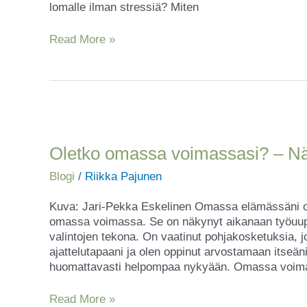
lomalle ilman stressiä? Miten
Read More »
Oletko
omassa
voimassasi?
Oletko omassa voimassasi? – Näis
–
Blogi
/
Riikka Pajunen
Näistä
viidestä
Kuva: Jari-Pekka Eskelinen Omassa elämässäni on tot
merkistä
omassa voimassa. Se on näkynyt aikanaan työuupu
tunnistat
valintojen tekona. On vaatinut pohjakosketuksia,
sen!
ajattelutapaani ja olen oppinut arvostamaan itseäni 
huomattavasti helpompaa nykyään. Omassa voim
Read More »