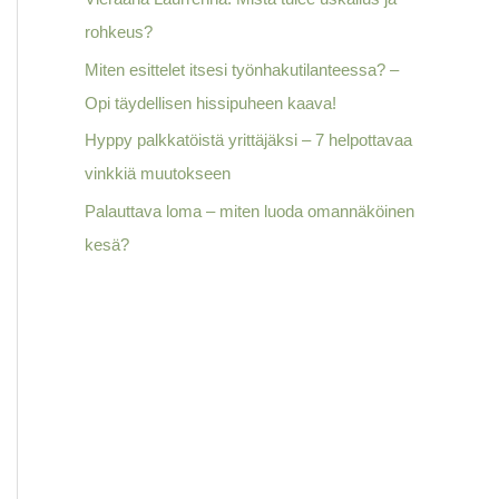
o
rohkeus?
r
Miten esittelet itsesi työnhakutilanteessa? –
:
Opi täydellisen hissipuheen kaava!
Hyppy palkkatöistä yrittäjäksi – 7 helpottavaa
vinkkiä muutokseen
Palauttava loma – miten luoda omannäköinen
kesä?