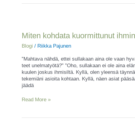
Miten
kohdata
kuormittunut
Miten kohdata kuormittunut ihmin
ihminen
Blogi
/
Riikka Pajunen
–
oma
”Mahtava nähdä, ettei sullakaan aina ole vaan hyvä 
itsensä
teet unelmatyötä?” ”Oho, sullakaan ei ole aina el
tai
kuulen joskus ihmisiltä. Kyllä, olen yleensä täynn
läheinen?
tekemiäni asioita kohtaan. Kyllä, näen asiat pääsää
jäädä
Read More »
Mistä