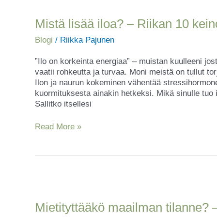
lisää
iloa?
Mistä lisää iloa? – Riikan 10 kein
–
Blogi
/
Riikka Pajunen
Riikan
10
”Ilo on korkeinta energiaa” – muistan kuulleeni jos
keinoa
vaatii rohkeutta ja turvaa. Moni meistä on tullut to
aitoon
Ilon ja naurun kokeminen vähentää stressihormon
iloon
kuormituksesta ainakin hetkeksi. Mikä sinulle tuo
arjessa
Sallitko itsellesi
Read More »
Mietityttääkö
maailman
tilanne?
Mietityttääkö maailman tilanne? –
–