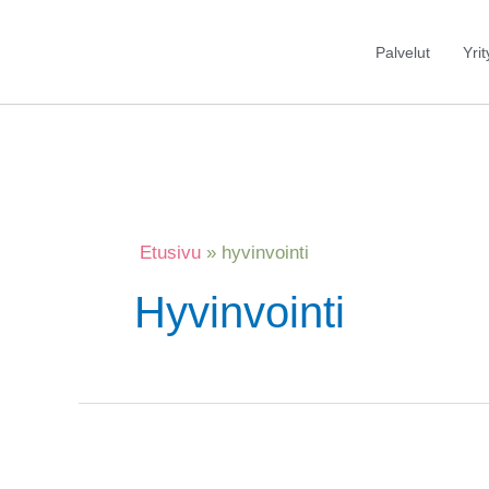
Siirry
Post
sisältöön
pagination
Palvelut
Yrit
Etusivu
hyvinvointi
Hyvinvointi
Vuosi
2024