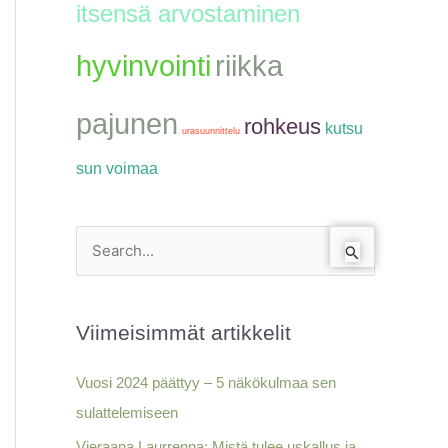
itsensä arvostaminen
hyvinvointi
riikka
pajunen
rohkeus
kutsu
urasuunnittelu
sun voimaa
S
e
a
Viimeisimmät artikkelit
r
c
Vuosi 2024 päättyy – 5 näkökulmaa sen
h
sulattelemiseen
f
Vieraana Laurrenna: Mistä tulee uskallus ja