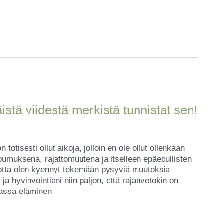
tä viidestä merkistä tunnistat sen!
isesti ollut aikoja, jolloin en ole ollut ollenkaan
muksena, rajattomuutena ja itselleen epäedullisten
 jotta olen kyennyt tekemään pysyviä muutoksia
ja hyvinvointiani niin paljon, että rajanvetokin on
assa eläminen