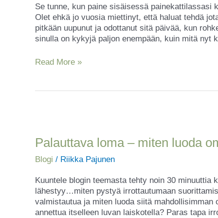
Se tunne, kun paine sisäisessä painekattilassasi 
vinkkiä
Olet ehkä jo vuosia miettinyt, että haluat tehdä jot
muutokseen
pitkään uupunut ja odottanut sitä päivää, kun rohke
sinulla on kykyjä paljon enempään, kuin mitä nyt kä
Read More »
Palauttava
loma
–
Palauttava loma – miten luoda 
miten
Blogi
/
Riikka Pajunen
luoda
omannäköinen
Kuuntele blogin teemasta tehty noin 30 minuuttia
kesä?
lähestyy…miten pystyä irrottautumaan suorittamis
valmistautua ja miten luoda siitä mahdollisimman 
annettua itselleen luvan laiskotella? Paras tapa i