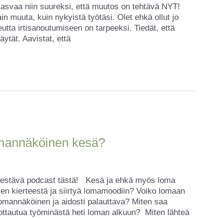
kasvaa niin suureksi, että muutos on tehtävä NYT!
ain muuta, kuin nykyistä työtäsi. Olet ehkä ollut jo
utta irtisanoutumiseen on tarpeeksi. Tiedät, että
ytät. Aavistat, että
omannäköinen kesä?
 kestävä podcast tästä! Kesä ja ehkä myös loma
en kierteestä ja siirtyä lomamoodiin? Voiko lomaan
omannäköinen ja aidosti palauttava? Miten saa
rrottautua työminästä heti loman alkuun? Miten lähteä