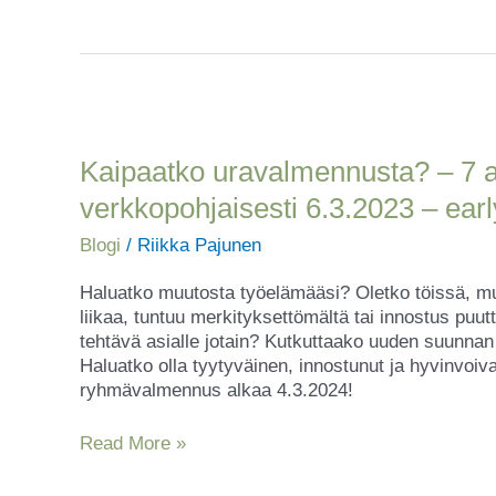
Kaipaatko
uravalmennusta?
–
Kaipaatko uravalmennusta? – 7 
7
verkkopohjaisesti 6.3.2023 – ear
askelta
unelmatyöhön
Blogi
/
Riikka Pajunen
alkaa
verkkopohjaisesti
Haluatko muutosta työelämääsi? Oletko töissä, mut
6.3.2023
liikaa, tuntuu merkityksettömältä tai innostus puutt
–
tehtävä asialle jotain? Kutkuttaako uuden suunnan
earlybird
Haluatko olla tyytyväinen, innostunut ja hyvinvoi
22.2.
ryhmävalmennus alkaa 4.3.2024!
mennessä!!
Read More »