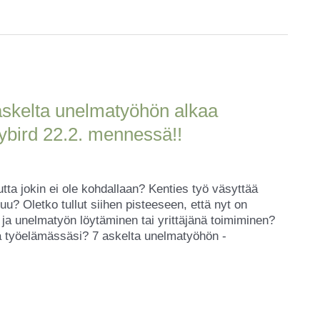
askelta unelmatyöhön alkaa
lybird 22.2. mennessä!!
ta jokin ei ole kohdallaan? Kenties työ väsyttää
uu? Oletko tullut siihen pisteeseen, että nyt on
 ja unelmatyön löytäminen tai yrittäjänä toimiminen?
va työelämässäsi? 7 askelta unelmatyöhön -