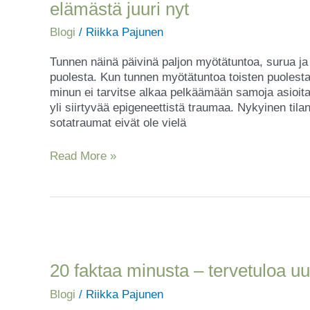
elämästä juuri nyt
Ajatuksiani
pelosta,
Blogi
/
Riikka Pajunen
voimasta
ja
Tunnen näinä päivinä paljon myötätuntoa, surua ja
elämästä
puolesta. Kun tunnen myötätuntoa toisten puolesta
juuri
minun ei tarvitse alkaa pelkäämään samoja asioita
nyt
yli siirtyvää epigeneettistä traumaa. Nykyinen tila
sotatraumat eivät ole vielä
Read More »
20
faktaa
minusta
20 faktaa minusta – tervetuloa uude
–
Blogi
/
Riikka Pajunen
tervetuloa
uudet