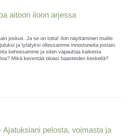
oa aitoon iloon arjessa
tain joskus. Ja se on totta! Ilon näyttäminen muille
rjutuksi ja lytätyksi ollessamme innostuneita jostain.
eita kehossamme ja siten vapauttaa kaikesta
 iloa? Mikä keventää oloasi haasteiden keskellä?
 Ajatuksiani pelosta, voimasta ja