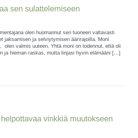
aa sen sulattelemiseen
almentajana olen huomannut sen tuoneen valtavasti
et jaksamisen ja selviytymisen äärirajoilla. Moni
i, olen valmis uuteen. Yhtä moni on todennut, että oli
en ja hieman raskas, mutta linjasi hyvin elämääni […]
 7 helpottavaa vinkkiä muutokseen