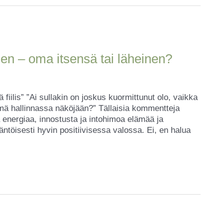
en – oma itsensä tai läheinen?
fiilis” ”Ai sullakin on joskus kuormittunut olo, vaikka
ämä hallinnassa näköjään?” Tällaisia kommentteja
ä energiaa, innostusta ja intohimoa elämää ja
ntöisesti hyvin positiivisessa valossa. Ei, en halua