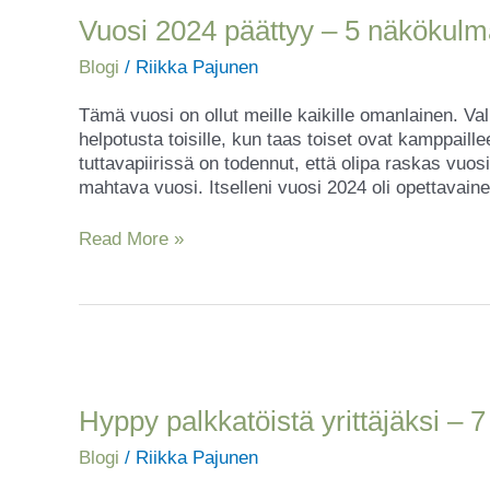
päättyy
Vuosi 2024 päättyy – 5 näkökulm
–
Blogi
/
Riikka Pajunen
5
näkökulmaa
Tämä vuosi on ollut meille kaikille omanlainen. V
sen
helpotusta toisille, kun taas toiset ovat kamppaille
sulattelemiseen
tuttavapiirissä on todennut, että olipa raskas vuos
mahtava vuosi. Itselleni vuosi 2024 oli opettavain
Read More »
Hyppy
palkkatöistä
yrittäjäksi
Hyppy palkkatöistä yrittäjäksi –
–
Blogi
/
Riikka Pajunen
7
helpottavaa