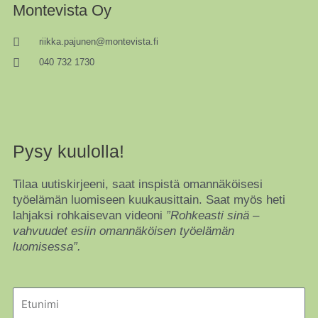
Montevista Oy
riikka.pajunen@montevista.fi
040 732 1730
Pysy kuulolla!
Tilaa uutiskirjeeni, saat inspistä omannäköisesi
työelämän luomiseen kuukausittain. Saat myös heti
lahjaksi rohkaisevan videoni
”Rohkeasti sinä –
vahvuudet esiin omannäköisen työelämän
luomisessa”.
Name