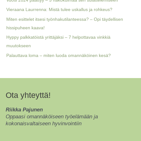
Vuosi 2024 päättyy – 5 näkökulmaa sen sulattelemiseen
h
Vieraana Laurrenna: Mistä tulee uskallus ja rohkeus?
f
Miten esittelet itsesi työnhakutilanteessa? – Opi täydellisen
o
hissipuheen kaava!
r
Hyppy palkkatöistä yrittäjäksi – 7 helpottavaa vinkkiä
:
muutokseen
Palauttava loma – miten luoda omannäköinen kesä?
Ota yhteyttä!
Riikka Pajunen
Oppaasi omannäköiseen työelämään ja
kokonaisvaltaiseen hyvinvointiin