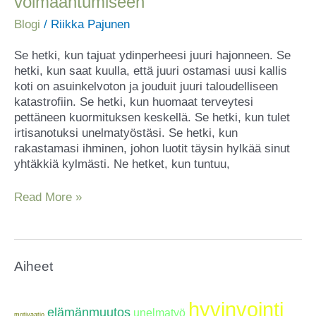
voimaantumiseen
tärkeintä
oppiani
Blogi
/
Riikka Pajunen
elämän
haasteissa
Se hetki, kun tajuat ydinperheesi juuri hajonneen. Se
voimaantumiseen
hetki, kun saat kuulla, että juuri ostamasi uusi kallis
koti on asuinkelvoton ja jouduit juuri taloudelliseen
katastrofiin. Se hetki, kun huomaat terveytesi
pettäneen kuormituksen keskellä. Se hetki, kun tulet
irtisanotuksi unelmatyöstäsi. Se hetki, kun
rakastamasi ihminen, johon luotit täysin hylkää sinut
yhtäkkiä kylmästi. Ne hetket, kun tuntuu,
Read More »
Aiheet
hyvinvointi
elämänmuutos
unelmatyö
motivaatio