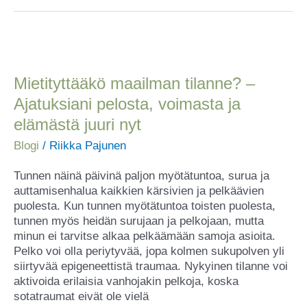
Mietityttääkö
maailman
tilanne?
Mietityttääkö maailman tilanne? –
–
Ajatuksiani pelosta, voimasta ja
Ajatuksiani
elämästä juuri nyt
pelosta,
voimasta
Blogi
/
Riikka Pajunen
ja
elämästä
Tunnen näinä päivinä paljon myötätuntoa, surua ja
juuri
auttamisenhalua kaikkien kärsivien ja pelkäävien
nyt
puolesta. Kun tunnen myötätuntoa toisten puolesta,
tunnen myös heidän surujaan ja pelkojaan, mutta
minun ei tarvitse alkaa pelkäämään samoja asioita.
Pelko voi olla periytyvää, jopa kolmen sukupolven yli
siirtyvää epigeneettistä traumaa. Nykyinen tilanne voi
aktivoida erilaisia vanhojakin pelkoja, koska
sotatraumat eivät ole vielä