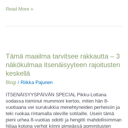
Read More »
Tämä
maailma
tarvitsee
Tämä maailma tarvitsee rakkautta – 3
rakkautta
näkökulmaa itsenäisyyteen rajoitusten
–
keskellä
3
näkökulmaa
Blogi
/
Riikka Pajunen
itsenäisyyteen
rajoitusten
ITSENÄISYYSPÄIVÄN SPECIAL Pikku-Lottana
keskellä
sodassa toiminut mummoni kertoo, miten hän 8-
vuotiaana vei surukukkia menehtyneiden perheisiin ja
teki ruokaa rintamalla oleville sotilaille. Usein tämä
pieni urhea 8-vuotias odotti ja hengitti mahdollisimman
hiljaa kotona verhot kiinni pimeässä pommitusten