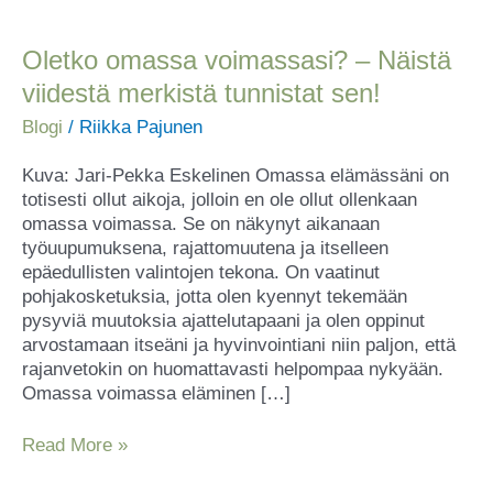
Oletko
omassa
voimassasi?
Oletko omassa voimassasi? – Näistä
–
viidestä merkistä tunnistat sen!
Näistä
viidestä
Blogi
/
Riikka Pajunen
merkistä
tunnistat
Kuva: Jari-Pekka Eskelinen Omassa elämässäni on
sen!
totisesti ollut aikoja, jolloin en ole ollut ollenkaan
omassa voimassa. Se on näkynyt aikanaan
työuupumuksena, rajattomuutena ja itselleen
epäedullisten valintojen tekona. On vaatinut
pohjakosketuksia, jotta olen kyennyt tekemään
pysyviä muutoksia ajattelutapaani ja olen oppinut
arvostamaan itseäni ja hyvinvointiani niin paljon, että
rajanvetokin on huomattavasti helpompaa nykyään.
Omassa voimassa eläminen […]
Read More »