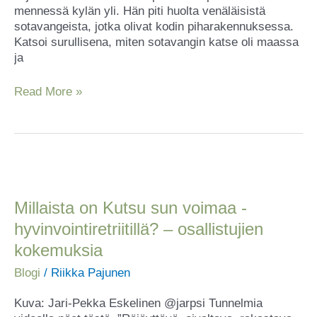
mennessä kylän yli. Hän piti huolta venäläisistä
sotavangeista, jotka olivat kodin piharakennuksessa.
Katsoi surullisena, miten sotavangin katse oli maassa
ja
Read More »
Millaista
on
Kutsu
Millaista on Kutsu sun voimaa -
sun
hyvinvointiretriitillä? – osallistujien
voimaa
kokemuksia
-
hyvinvointiretriitillä?
Blogi
/
Riikka Pajunen
–
osallistujien
Kuva: Jari-Pekka Eskelinen @jarpsi Tunnelmia
kokemuksia