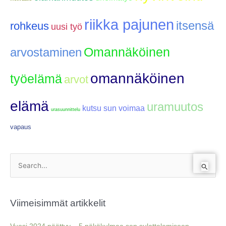
riikka pajunen
itsensä
rohkeus
uusi työ
Omannäköinen
arvostaminen
omannäköinen
työelämä
arvot
elämä
uramuutos
kutsu sun voimaa
urasuunnittelu
vapaus
S
e
a
Viimeisimmät artikkelit
r
c