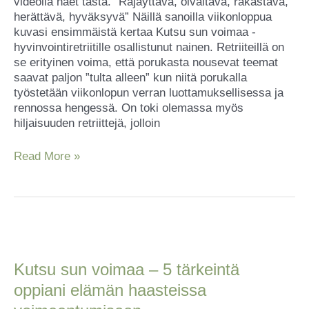
videolla näet tästä. ”Räjäyttävä, oivaltava, rakastava,
herättävä, hyväksyvä” Näillä sanoilla viikonloppua
kuvasi ensimmäistä kertaa Kutsu sun voimaa -
hyvinvointiretriitille osallistunut nainen. Retriiteillä on
se erityinen voima, että porukasta nousevat teemat
saavat paljon ”tulta alleen” kun niitä porukalla
työstetään viikonlopun verran luottamuksellisessa ja
rennossa hengessä. On toki olemassa myös
hiljaisuuden retriittejä, jolloin
Read More »
Kutsu
sun
voimaa
Kutsu sun voimaa – 5 tärkeintä
–
oppiani elämän haasteissa
5