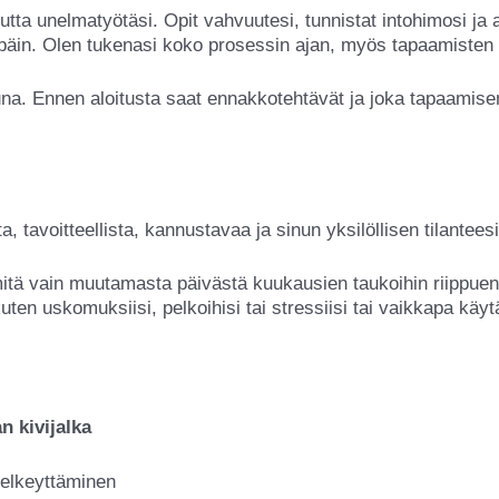
utta unelmatyötäsi. Opit vahvuutesi, tunnistat intohimosi ja 
päin. Olen tukenasi koko prosessin ajan, myös tapaamisten v
a. Ennen aloitusta saat ennakkotehtävät ja joka tapaamisen vä
 tavoitteellista, kannustavaa ja sinun yksilöllisen tilantee
mitä vain muutamasta päivästä kuukausien taukoihin riippue
ten uskomuksiisi, pelkoihisi tai stressiisi tai vaikkapa käyt
n kivijalka
selkeyttäminen