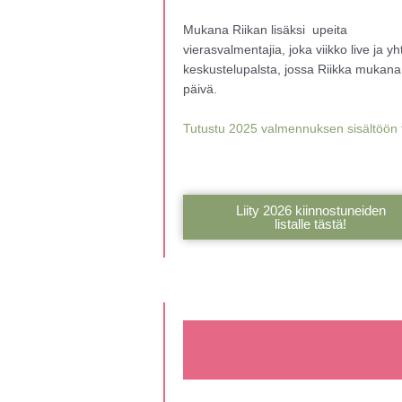
Mukana Riikan lisäksi upeita
vierasvalmentajia, joka viikko live ja y
keskustelupalsta, jossa Riikka mukana
päivä.
Tutustu 2025 valmennuksen sisältöön 
Liity 2026 kiinnostuneiden
listalle tästä!