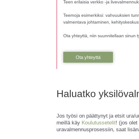
Teen erilaisia verkko -ja livevalmennu
Teemoja esimerkiksi: vahvuuksien tunn
valmentava johtaminen, kehityskeskustel
Ota yhteyttä, niin suunnitellaan sinun 
Ota yhteyttä
Haluatko yksilöval
Jos työsi on päättynyt ja etsit ura
meillä käy
Koulutussetelit
! (jos ol
uravalmennusprosessiin, saat lisä