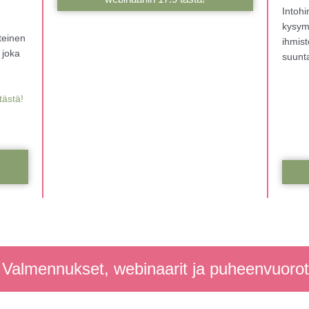
Intoh
kysym
hteinen
ihmist
 joka
suunt
tästä!
Valmennukset, webinaarit ja puheenvuorot