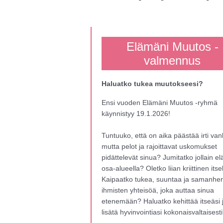
Elämäni Muutos -
valmennus
Haluatko tukea muutokseesi?
Ensi vuoden Elämäni Muutos -ryhmä
käynnistyy 19.1.2026!
Tuntuuko, että on aika päästää irti van
mutta pelot ja rajoittavat uskomukset
pidättelevät sinua? Jumitatko jollain e
osa-alueella? Oletko liian kriittinen itse
Kaipaatko tukea, suuntaa ja samanhen
ihmisten yhteisöä, joka auttaa sinua
etenemään? Haluatko kehittää itseäsi 
lisätä hyvinvointiasi kokonaisvaltaisest