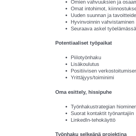
Omien vahvuuksien ja osaam
Omat intohimot, kiinnostukse
Uuden suunnan ja tavoitteid
Hyvinvoinnin vahvistaminen
Seuraava askel työelämässä
Potentiaaliset työpaikat
Piilotyönhaku
Lisäkoulutus
Positiivisen verkostoitumise
Yrittäjyys/toiminimi
Oma esittely, hissipuhe
Työnhakustrategian hiomine
Suorat kontaktit työnantajiin
LinkedIn-tehokäyttö
Työnhaku selkeänä projektina