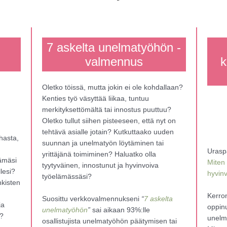
7 askelta unelmatyöhön -
valmennus
k
Oletko töissä, mutta jokin ei ole kohdallaan?
Kenties työ väsyttää liikaa, tuntuu
merkityksettömältä tai innostus puuttuu?
Oletko tullut siihen pisteeseen, että nyt on
tehtävä asialle jotain? Kutkuttaako uuden
hasta,
suunnan ja unelmatyön löytäminen tai
Urasp
yrittäjänä toimiminen? Haluatko olla
lämäsi
Miten
tyytyväinen, innostunut ja hyvinvoiva
llesi?
hyvin
työelämässäsi?
kisten
Kerro
Suosittu verkkovalmennukseni
“
7 askelta
ja
oppin
unelmatyöhön
”
sai aikaan 93%:lle
i?
unelm
osallistujista unelmatyöhön päätymisen tai