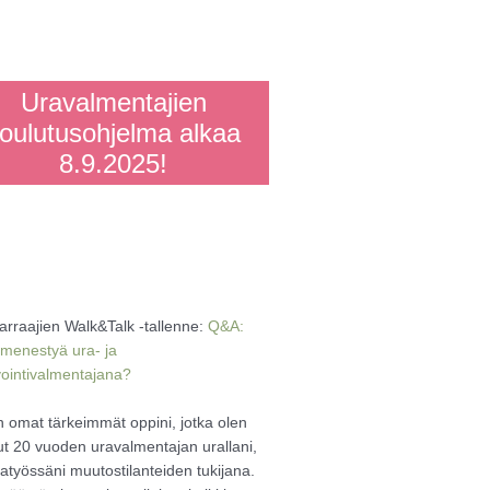
Uravalmentajien
oulutusohjelma alkaa
8.9.2025!
arraajien Walk&Talk -tallenne:
Q&A:
 menestyä ura- ja
vointivalmentajana?
n omat tärkeimmät oppini, jotka olen
ut 20 vuoden uravalmentajan urallani,
atyössäni muutostilanteiden tukijana.