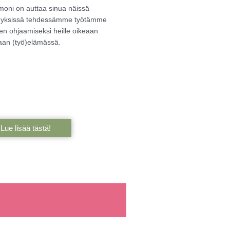
imoni on auttaa sinua näissä
yksissä tehdessämme työtämme
en ohjaamiseksi heille oikeaan
aan (työ)elämässä.
Lue lisää tästä!