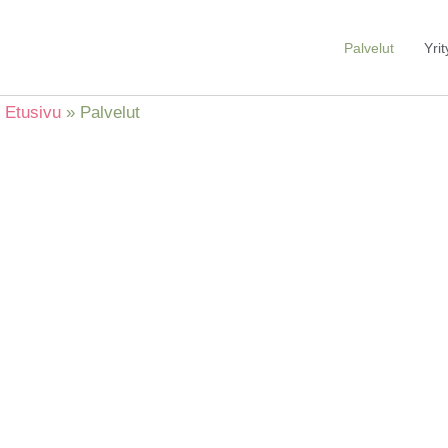
Siirry
sisältöön
Palvelut
Yrit
Etusivu
Palvelut