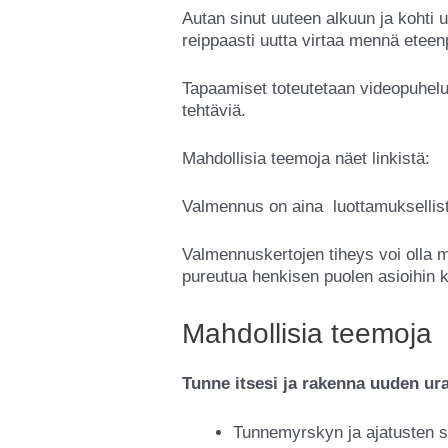
Autan sinut uuteen alkuun ja kohti u
reippaasti uutta virtaa mennä eteen
Tapaamiset toteutetaan videopuhelun
tehtäviä.
Mahdollisia teemoja näet linkistä:
Valmennus on aina luottamuksellista,
Valmennuskertojen tiheys voi olla 
pureutua henkisen puolen asioihin ku
Mahdollisia teemoja
Tunne itsesi ja rakenna uuden ura
Tunnemyrskyn ja ajatusten 