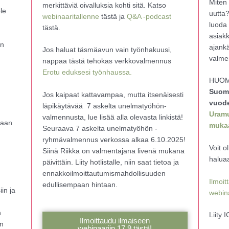
Miten 
merkittäviä oivalluksia kohti sitä. Katso
le
uutta
webinaaritallenne
tästä ja
Q&A -podcast
luoda
tästä.
asiak
an
ajank
Jos haluat täsmäavun vain työnhakuusi,
valme
nappaa tästä tehokas verkkovalmennus
Erotu eduksesi työnhaussa.
HUOM!
Suome
Jos kaipaat kattavampaa, mutta itsenäisesti
vuod
läpikäytävää 7 askelta unelmatyöhön-
Uramu
valmennusta, lue lisää alla olevasta linkistä!
maan
muka
Seuraava 7 askelta unelmatyöhön -
ryhmävalmennus verkossa alkaa 6.10.2025!
Voit o
Siinä Riikka on valmentajana livenä mukana
haluaa
päivittäin. Liity hotlistalle, niin saat tietoa ja
ennakkoilmoittautumismahdollisuuden
Ilmoit
edullisempaan hintaan.
in ja
webina
n
Liity 
Ilmoittaudu ilmaiseen
en
webinaariin 17.9 tästä!