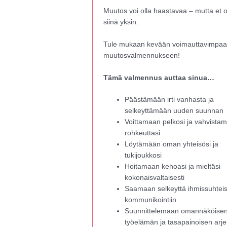
Muutos voi olla haastavaa – mutta et o
siinä yksin.
Tule mukaan kevään voimauttavimpa
muutosvalmennukseen!
Tämä valmennus auttaa sinua…
Päästämään irti vanhasta ja
selkeyttämään uuden suunnan
Voittamaan pelkosi ja vahvista
rohkeuttasi
Löytämään oman yhteisösi ja
tukijoukkosi
Hoitamaan kehoasi ja mieltäsi
kokonaisvaltaisesti
Saamaan selkeyttä ihmissuhteisi
kommunikointiin
Suunnittelemaan omannäköise
työelämän ja tasapainoisen arj