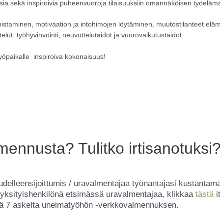
ksia sekä inspiroivia puheenvuoroja tilaisuuksiin omannäköisen työelämä
istaminen, motivaation ja intohimojen löytäminen, muutostilanteet el
ut, työhyvinvointi, neuvottelutaidot ja vuorovaikutustaidot.
työpaikalle inspiroiva kokonaisuus!
mennusta? Tulitko irtisanotuksi
/uudelleensijoittumis / uravalmentajaa työnantajasi kustant
et yksityishenkilönä etsimässä uravalmentajaa, klikkaa
tästä
i
nä 7 askelta unelmatyöhön -verkkovalmennuksen.