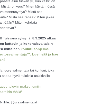
päästä alun tuskan yli, kun kaikki on
? Mistä rohkeus? Miten käytännössä
 valmennusyritys? Mistä saa
kaita? Mistä saa rahaa? Miten jakaa
äyttöään? Miten kohdata
nnettavat?
 Tulevana syksynä,
8.9.2025 alkaa
n kattavin ja kokonaisvaltaisin
en mittainen
koulutusohjelma
utosvalmentaja™. Lue lisää ja hae
an!
lla tuore valmentaja tai konkari, joka
 saada hyviä tuloksia asiakkaille.
taudu tuleviin maksuttomiin
areihin täällä!
IG-tilille: @uravalmentajat