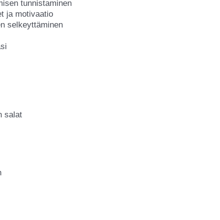
isen tunnistaminen
t ja motivaatio
en selkeyttäminen
si
n salat
n