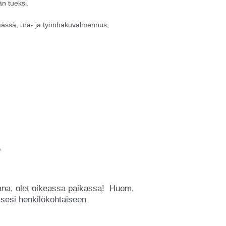
n tueksi.
ämässä, ura- ja työnhakuvalmennus,
?
amana, olet oikeassa paikassa! Huom,
tsesi henkilökohtaiseen