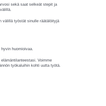
arvosi sekä saat selkeät stepit ja
älillä.
lillä työstät sinulle räätälöityjä
si hyvin huomioivaa.
n elämäntilanteestasi. Voimme
ännön työkaluihin kohti uutta työtä.