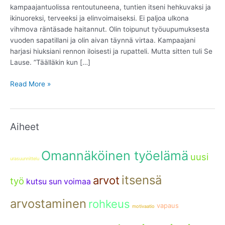
alun
kampaajantuolissa rentoutuneena, tuntien itseni hehkuvaksi ja
loppu?
ikinuoreksi, terveeksi ja elinvoimaiseksi. Ei paljoa ulkona
vihmova räntäsade haitannut. Olin toipunut työuupumuksesta
vuoden sapatillani ja olin aivan täynnä virtaa. Kampaajani
harjasi hiuksiani rennon iloisesti ja rupatteli. Mutta sitten tuli Se
Lause. ”Täälläkin kun […]
Read More »
Aiheet
Omannäköinen työelämä
uusi
urasuunnittelu
itsensä
arvot
työ
kutsu sun voimaa
arvostaminen
rohkeus
vapaus
motivaatio