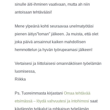
sinulle äiti-ihminen vaativaan, mutta ah niin
antoisaan tehtävääsi!
Mene ylpeänä kohti seuraavaa unelmatyötäsi
pienen äitiys”loman” jälkeen. Ja muista, että olet
joka päivä ansainnut kaiken mahdollisen
hemmottelun ja hyvän työrupeamasi jälkeen!
Vertaisesi ja liittolaisesi omannäköisen työelämän
luomisessa,
Riikka
Ps. Tuoreimmasta kirjastani
Omaa tehtävää
etsimässä – löydä vahvuutesi ja intohimosi
saat
käytännön työkalut ja rohkaisun työelämän