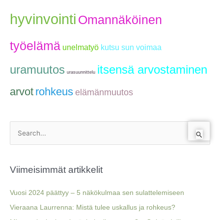
hyvinvointi
Omannäköinen
työelämä
unelmatyö
kutsu sun voimaa
uramuutos
itsensä arvostaminen
urasuunnittelu
arvot
rohkeus
elämänmuutos
S
e
a
Viimeisimmät artikkelit
r
c
Vuosi 2024 päättyy – 5 näkökulmaa sen sulattelemiseen
h
Vieraana Laurrenna: Mistä tulee uskallus ja rohkeus?
f