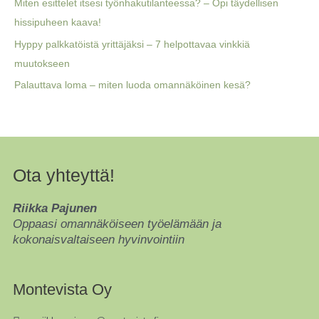
Miten esittelet itsesi työnhakutilanteessa? – Opi täydellisen
o
hissipuheen kaava!
r
Hyppy palkkatöistä yrittäjäksi – 7 helpottavaa vinkkiä
:
muutokseen
Palauttava loma – miten luoda omannäköinen kesä?
Ota yhteyttä!
Riikka Pajunen
Oppaasi omannäköiseen työelämään ja
kokonaisvaltaiseen hyvinvointiin
Montevista Oy