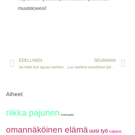
muutokseesi!
Prev
Ne
EDELLINEN
SEURAAVA
Se hetki kun tajuaa vanhenevansa – lopun alku vai alun loppu?
Luo itsellesi onnellinen työelämä – 5 vinkkiä
Aiheet
riikka pajunen
motivaatio
omannäköinen elämä
uusi työ
vapaus