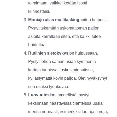
toimimaan, vaikkei ketään isosti
kiinnostaisi.
Moniajo alias multitasking
hoituu helposti.
Pystyt tekemään uskomattoman paljon
asioita kerrallaan siten, että kaikki tulee
hoidettua.
Rutiinien sietokykysi
on huipussaan.
Pystyt tehdä saman asian kymmeniä
kertoja tunnissa, joskus minuutissa,
kyllästymättä kovin paljoa. Olet hyväksynyt
sen osaksi työnkuvaa.
Luovuutesi
on ihmeellistä: pystyt
keksimään haastavissa tilanteissa uusia
ideoita nopeasti, esimerkiksi lauluja, loruja,