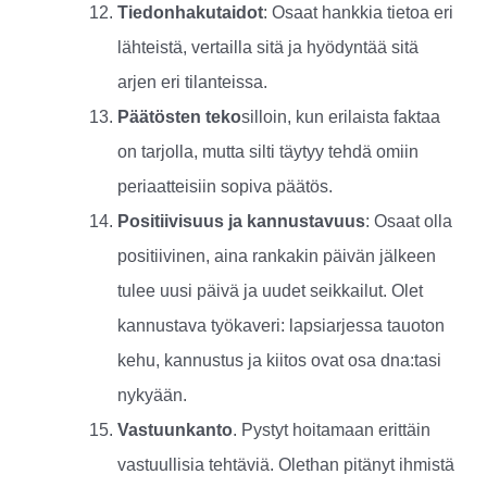
Tiedonhakutaidot
: Osaat hankkia tietoa eri
lähteistä, vertailla sitä ja hyödyntää sitä
arjen eri tilanteissa.
Päätösten teko
silloin, kun erilaista faktaa
on tarjolla, mutta silti täytyy tehdä omiin
periaatteisiin sopiva päätös.
Positiivisuus ja kannustavuus
: Osaat olla
positiivinen, aina rankakin päivän jälkeen
tulee uusi päivä ja uudet seikkailut. Olet
kannustava työkaveri: lapsiarjessa tauoton
kehu, kannustus ja kiitos ovat osa dna:tasi
nykyään.
Vastuunkanto
. Pystyt hoitamaan erittäin
vastuullisia tehtäviä. Olethan pitänyt ihmistä