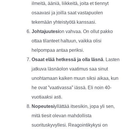
ilmeitä, ääniä, liikkeitä, joita et tiennyt
osaavasi ja joilla saat vastapuolen
tekemään yhteistyötä kanssasi.
Johtajuutesi
on vahvaa. On ollut pakko
ottaa tilanteet haltuun, vaikka olisi
helpompaa antaa periksi.
Osaat elää hetkessä ja olla läsnä
. Lasten
jatkuva läsnäolon vaatimus saa sinut
unohtamaan kaiken muun siksi aikaa, kun
he ovat ”vaativassa” iässä. Eli noin 40-
vuotiaaksi asti.
Nopeutesi
yllättää itsesikin, jopa yli sen,
mitä tiesit olevan mahdollista
suorituskyvyllesi. Reagointikykysi on