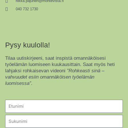
riikka.pajunen@montevista.fi
040 732 1730
Pysy kuulolla!
Tilaa uutiskirjeeni, saat inspistä omannäköisesi
työelämän luomiseen kuukausittain. Saat myös heti
lahjaksi rohkaisevan videoni
”Rohkeasti sinä –
vahvuudet esiin omannäköisen työelämän
luomisessa”.
Name
Sukunimi