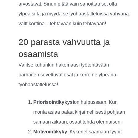
arvostavat. Sinun pitää vain sanoittaa se, olla
ylpeä siitä ja myydä se työhaastatteluissa vahvana
valttikorttina – tehtävään kuin tehtävään!
20 parasta vahvuutta ja
osaamista
Valitse kuhunkin hakemaasi työtehtävään
parhaiten soveltuvat osat ja kerro ne ylpeänä
työhaastattelussa!
Priorisointikykysi
on huipussaan. Kun
monta asiaa palaa kirjaimellisesti pohjaan
samaan aikaan, osaat tehdä olennaisen.
Motivointikyky
. Kykenet saamaan tyypit